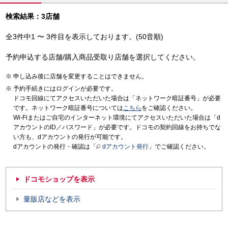
検索結果：3店舗
全3件中1 〜 3件目を表示しております。(50音順)
予約申込する店舗/購入商品受取り店舗を選択してください。
申し込み後に店舗を変更することはできません。
予約手続きにはログインが必要です。
ドコモ回線にてアクセスいただいた場合は「ネットワーク暗証番号」が必要
です。ネットワーク暗証番号については
こちら
をご確認ください。
Wi-Fiまたはご自宅のインターネット環境にてアクセスいただいた場合は「d
アカウントのID／パスワード」が必要です。ドコモの契約回線をお持ちでな
い方も、dアカウントの発行が可能です。
dアカウントの発行・確認は「
dアカウント発行
」でご確認ください。
ドコモショップを表示
量販店などを表示