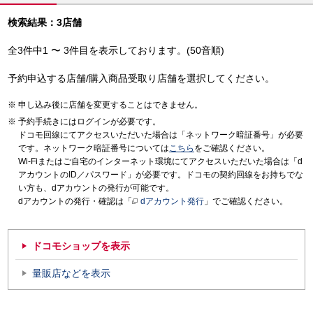
検索結果：3店舗
全3件中1 〜 3件目を表示しております。(50音順)
予約申込する店舗/購入商品受取り店舗を選択してください。
申し込み後に店舗を変更することはできません。
予約手続きにはログインが必要です。
ドコモ回線にてアクセスいただいた場合は「ネットワーク暗証番号」が必要
です。ネットワーク暗証番号については
こちら
をご確認ください。
Wi-Fiまたはご自宅のインターネット環境にてアクセスいただいた場合は「d
アカウントのID／パスワード」が必要です。ドコモの契約回線をお持ちでな
い方も、dアカウントの発行が可能です。
dアカウントの発行・確認は「
dアカウント発行
」でご確認ください。
ドコモショップを表示
量販店などを表示