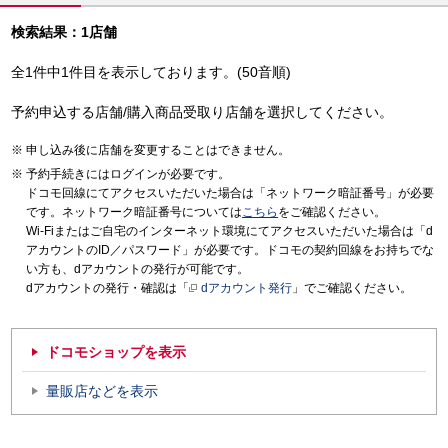
検索結果：1店舗
全1件中1件目を表示しております。(50音順)
予約申込する店舗/購入商品受取り店舗を選択してください。
申し込み後に店舗を変更することはできません。
予約手続きにはログインが必要です。
ドコモ回線にてアクセスいただいた場合は「ネットワーク暗証番号」が必要
です。ネットワーク暗証番号については
こちら
をご確認ください。
Wi-Fiまたはご自宅のインターネット環境にてアクセスいただいた場合は「d
アカウントのID／パスワード」が必要です。ドコモの契約回線をお持ちでな
い方も、dアカウントの発行が可能です。
dアカウントの発行・確認は「
dアカウント発行
」でご確認ください。
ドコモショップを表示
量販店などを表示