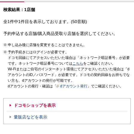
検索結果：1店舗
全1件中1件目を表示しております。(50音順)
予約申込する店舗/購入商品受取り店舗を選択してください。
申し込み後に店舗を変更することはできません。
予約手続きにはログインが必要です。
ドコモ回線にてアクセスいただいた場合は「ネットワーク暗証番号」が必要
です。ネットワーク暗証番号については
こちら
をご確認ください。
Wi-Fiまたはご自宅のインターネット環境にてアクセスいただいた場合は「d
アカウントのID／パスワード」が必要です。ドコモの契約回線をお持ちでな
い方も、dアカウントの発行が可能です。
dアカウントの発行・確認は「
dアカウント発行
」でご確認ください。
ドコモショップを表示
量販店などを表示