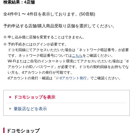
検索結果：4店舗
全4件中1 〜 4件目を表示しております。(50音順)
予約申込する店舗/購入商品受取り店舗を選択してください。
申し込み後に店舗を変更することはできません。
予約手続きにはログインが必要です。
ドコモ回線にてアクセスいただいた場合は「ネットワーク暗証番号」が必要
です。ネットワーク暗証番号については
こちら
をご確認ください。
Wi-Fiまたはご自宅のインターネット環境にてアクセスいただいた場合は「d
アカウントのID／パスワード」が必要です。ドコモの契約回線をお持ちでな
い方も、dアカウントの発行が可能です。
dアカウントの発行・確認は「
dアカウント発行
」でご確認ください。
ドコモショップを表示
量販店などを表示
ドコモショップ