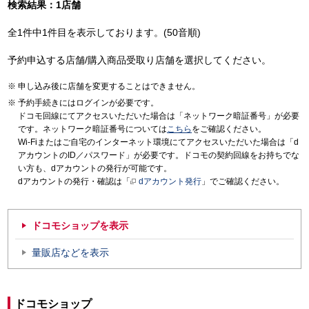
検索結果：1店舗
全1件中1件目を表示しております。(50音順)
予約申込する店舗/購入商品受取り店舗を選択してください。
申し込み後に店舗を変更することはできません。
予約手続きにはログインが必要です。
ドコモ回線にてアクセスいただいた場合は「ネットワーク暗証番号」が必要
です。ネットワーク暗証番号については
こちら
をご確認ください。
Wi-Fiまたはご自宅のインターネット環境にてアクセスいただいた場合は「d
アカウントのID／パスワード」が必要です。ドコモの契約回線をお持ちでな
い方も、dアカウントの発行が可能です。
dアカウントの発行・確認は「
dアカウント発行
」でご確認ください。
ドコモショップを表示
量販店などを表示
ドコモショップ