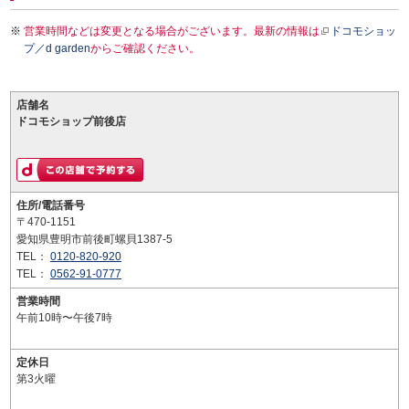
営業時間などは変更となる場合がございます。最新の情報は
ドコモショッ
プ／d garden
からご確認ください。
店舗名
ドコモショップ前後店
住所/電話番号
〒470-1151
愛知県豊明市前後町螺貝1387-5
TEL：
0120-820-920
TEL：
0562-91-0777
営業時間
午前10時〜午後7時
定休日
第3火曜