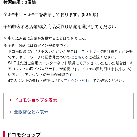
検索結果：3店舗
全3件中1 〜 3件目を表示しております。(50音順)
予約申込する店舗/購入商品受取り店舗を選択してください。
申し込み後に店舗を変更することはできません。
予約手続きにはログインが必要です。
ドコモ回線にてアクセスいただいた場合は「ネットワーク暗証番号」が必要
です。ネットワーク暗証番号については
こちら
をご確認ください。
Wi-Fiまたはご自宅のインターネット環境にてアクセスいただいた場合は「d
アカウントのID／パスワード」が必要です。ドコモの契約回線をお持ちでな
い方も、dアカウントの発行が可能です。
dアカウントの発行・確認は「
dアカウント発行
」でご確認ください。
ドコモショップを表示
量販店などを表示
ドコモショップ