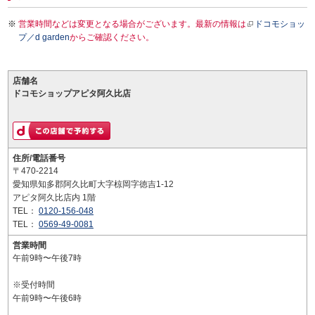
営業時間などは変更となる場合がございます。最新の情報は
ドコモショッ
プ／d garden
からご確認ください。
店舗名
ドコモショップアピタ阿久比店
住所/電話番号
〒470-2214
愛知県知多郡阿久比町大字椋岡字徳吉1-12
アピタ阿久比店内 1階
TEL：
0120-156-048
TEL：
0569-49-0081
営業時間
午前9時〜午後7時
※受付時間
午前9時〜午後6時