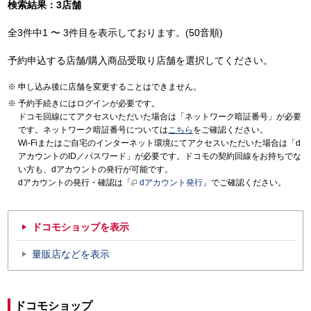
検索結果：3店舗
全3件中1 〜 3件目を表示しております。(50音順)
予約申込する店舗/購入商品受取り店舗を選択してください。
申し込み後に店舗を変更することはできません。
予約手続きにはログインが必要です。
ドコモ回線にてアクセスいただいた場合は「ネットワーク暗証番号」が必要
です。ネットワーク暗証番号については
こちら
をご確認ください。
Wi-Fiまたはご自宅のインターネット環境にてアクセスいただいた場合は「d
アカウントのID／パスワード」が必要です。ドコモの契約回線をお持ちでな
い方も、dアカウントの発行が可能です。
dアカウントの発行・確認は「
dアカウント発行
」でご確認ください。
ドコモショップを表示
量販店などを表示
ドコモショップ