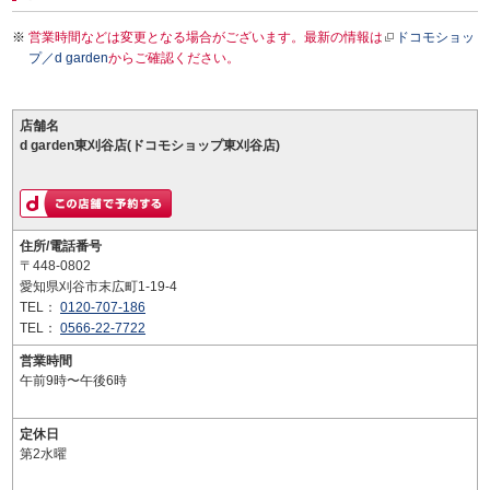
営業時間などは変更となる場合がございます。最新の情報は
ドコモショッ
プ／d garden
からご確認ください。
店舗名
d garden東刈谷店(ドコモショップ東刈谷店)
住所/電話番号
〒448-0802
愛知県刈谷市末広町1-19-4
TEL：
0120-707-186
TEL：
0566-22-7722
営業時間
午前9時〜午後6時
定休日
第2水曜