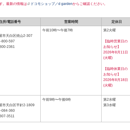
す。最新の情報は
ドコモショップ／d garden
からご確認ください。
住所/電話番号
営業時間
定休日
2
午前10時〜午後7時
第2火曜
市天白区焼山2-307
-800-597
【臨時営業日の
800-2361
お知らせ】
2026年8月11日
(火曜)
【臨時休業日の
お知らせ】
2026年8月18日
(火曜)
1
午前9時〜午後6時
第2水曜
市天白区平針2-1809
第3水曜
-084-360
807-3511