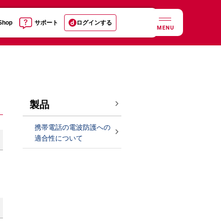
 Shop
サポート
ログインする
MENU
製品
携帯電話の電波防護への
適合性について