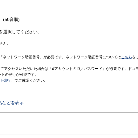
(50音順)
を選択してください。
せん。
「ネットワーク暗証番号」が必要です。ネットワーク暗証番号については
こちら
を
境にてアクセスいただいた場合は「dアカウントのID／パスワード」が必要です。ドコ
ントの発行が可能です。
ント発行
」でご確認ください。
店などを表示