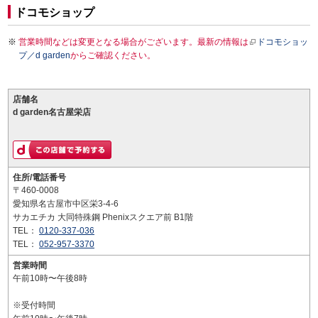
ドコモショップ
営業時間などは変更となる場合がございます。最新の情報は
ドコモショッ
プ／d garden
からご確認ください。
店舗名
d garden名古屋栄店
住所/電話番号
〒460-0008
愛知県名古屋市中区栄3-4-6
サカエチカ 大同特殊鋼 Phenixスクエア前 B1階
TEL：
0120-337-036
TEL：
052-957-3370
営業時間
午前10時〜午後8時
※受付時間