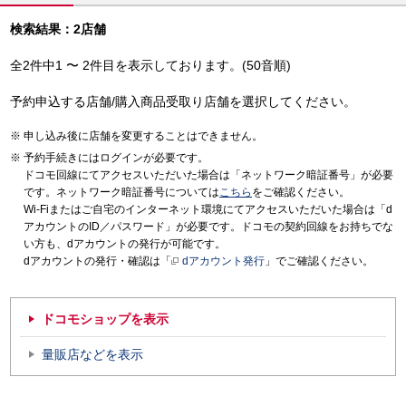
検索結果：2店舗
全2件中1 〜 2件目を表示しております。(50音順)
予約申込する店舗/購入商品受取り店舗を選択してください。
申し込み後に店舗を変更することはできません。
予約手続きにはログインが必要です。
ドコモ回線にてアクセスいただいた場合は「ネットワーク暗証番号」が必要
です。ネットワーク暗証番号については
こちら
をご確認ください。
Wi-Fiまたはご自宅のインターネット環境にてアクセスいただいた場合は「d
アカウントのID／パスワード」が必要です。ドコモの契約回線をお持ちでな
い方も、dアカウントの発行が可能です。
dアカウントの発行・確認は「
dアカウント発行
」でご確認ください。
ドコモショップを表示
量販店などを表示