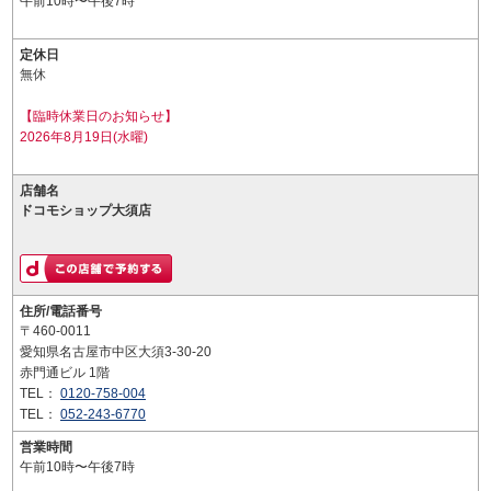
午前10時〜午後7時
定休日
無休
【臨時休業日のお知らせ】
2026年8月19日(水曜)
店舗名
ドコモショップ大須店
住所/電話番号
〒460-0011
愛知県名古屋市中区大須3-30-20
赤門通ビル 1階
TEL：
0120-758-004
TEL：
052-243-6770
営業時間
午前10時〜午後7時