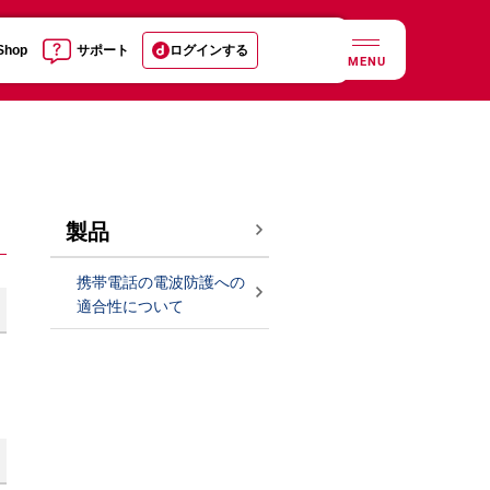
 Shop
サポート
ログインする
MENU
製品
携帯電話の電波防護への
適合性について