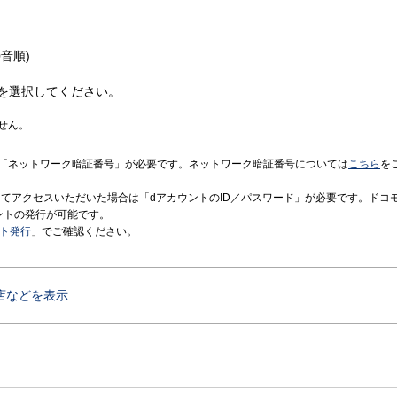
音順)
を選択してください。
せん。
「ネットワーク暗証番号」が必要です。ネットワーク暗証番号については
こちら
を
境にてアクセスいただいた場合は「dアカウントのID／パスワード」が必要です。ドコ
ントの発行が可能です。
ント発行
」でご確認ください。
店などを表示