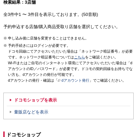
検索結果：3店舗
全3件中1 〜 3件目を表示しております。(50音順)
予約申込する店舗/購入商品受取り店舗を選択してください。
申し込み後に店舗を変更することはできません。
予約手続きにはログインが必要です。
ドコモ回線にてアクセスいただいた場合は「ネットワーク暗証番号」が必要
です。ネットワーク暗証番号については
こちら
をご確認ください。
Wi-Fiまたはご自宅のインターネット環境にてアクセスいただいた場合は「d
アカウントのID／パスワード」が必要です。ドコモの契約回線をお持ちでな
い方も、dアカウントの発行が可能です。
dアカウントの発行・確認は「
dアカウント発行
」でご確認ください。
ドコモショップを表示
量販店などを表示
ドコモショップ