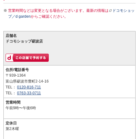
営業時間などは変更となる場合がございます。最新の情報は
ドコモショッ
プ／d garden
からご確認ください。
店舗名
ドコモショップ砺波店
住所/電話番号
〒939-1364
富山県砺波市豊町2-14-16
TEL：
0120-816-711
TEL：
0763-33-0711
営業時間
午前9時〜午後6時
定休日
第2木曜