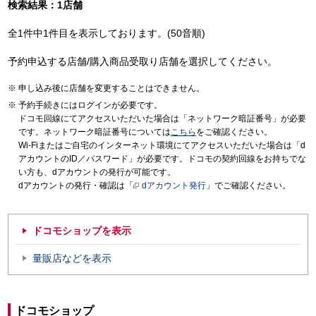
検索結果：1店舗
全1件中1件目を表示しております。(50音順)
予約申込する店舗/購入商品受取り店舗を選択してください。
申し込み後に店舗を変更することはできません。
予約手続きにはログインが必要です。
ドコモ回線にてアクセスいただいた場合は「ネットワーク暗証番号」が必要
です。ネットワーク暗証番号については
こちら
をご確認ください。
Wi-Fiまたはご自宅のインターネット環境にてアクセスいただいた場合は「d
アカウントのID／パスワード」が必要です。ドコモの契約回線をお持ちでな
い方も、dアカウントの発行が可能です。
dアカウントの発行・確認は「
dアカウント発行
」でご確認ください。
ドコモショップを表示
量販店などを表示
ドコモショップ