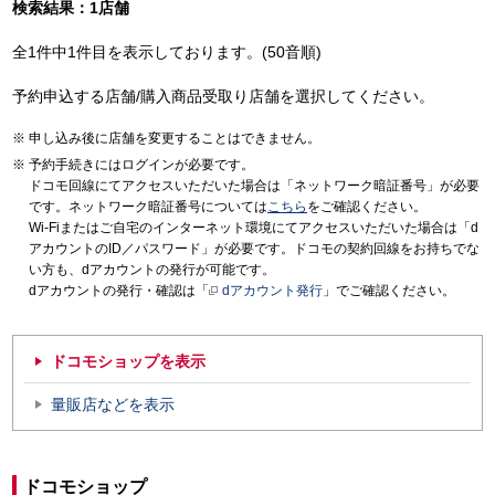
検索結果：1店舗
全1件中1件目を表示しております。(50音順)
予約申込する店舗/購入商品受取り店舗を選択してください。
申し込み後に店舗を変更することはできません。
予約手続きにはログインが必要です。
ドコモ回線にてアクセスいただいた場合は「ネットワーク暗証番号」が必要
です。ネットワーク暗証番号については
こちら
をご確認ください。
Wi-Fiまたはご自宅のインターネット環境にてアクセスいただいた場合は「d
アカウントのID／パスワード」が必要です。ドコモの契約回線をお持ちでな
い方も、dアカウントの発行が可能です。
dアカウントの発行・確認は「
dアカウント発行
」でご確認ください。
ドコモショップを表示
量販店などを表示
ドコモショップ