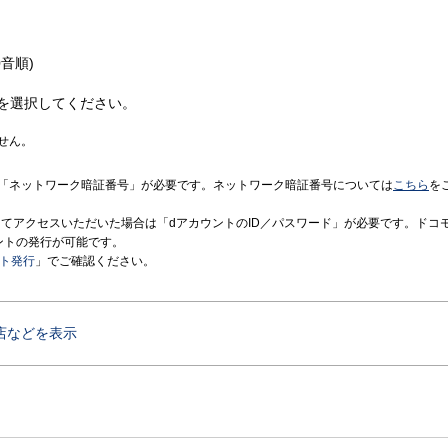
音順)
を選択してください。
せん。
「ネットワーク暗証番号」が必要です。ネットワーク暗証番号については
こちら
を
境にてアクセスいただいた場合は「dアカウントのID／パスワード」が必要です。ドコ
ントの発行が可能です。
ント発行
」でご確認ください。
店などを表示