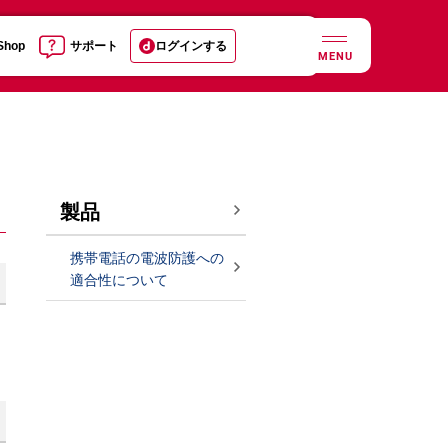
 Shop
サポート
ログインする
MENU
製品
携帯電話の電波防護への
適合性について