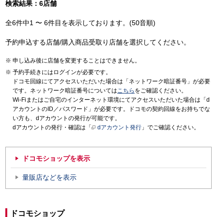
検索結果：6店舗
全6件中1 〜 6件目を表示しております。(50音順)
予約申込する店舗/購入商品受取り店舗を選択してください。
申し込み後に店舗を変更することはできません。
予約手続きにはログインが必要です。
ドコモ回線にてアクセスいただいた場合は「ネットワーク暗証番号」が必要
です。ネットワーク暗証番号については
こちら
をご確認ください。
Wi-Fiまたはご自宅のインターネット環境にてアクセスいただいた場合は「d
アカウントのID／パスワード」が必要です。ドコモの契約回線をお持ちでな
い方も、dアカウントの発行が可能です。
dアカウントの発行・確認は「
dアカウント発行
」でご確認ください。
ドコモショップを表示
量販店などを表示
ドコモショップ