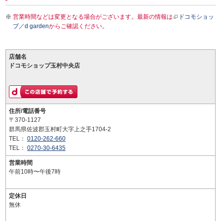
営業時間などは変更となる場合がございます。最新の情報は
ドコモショッ
プ／d garden
からご確認ください。
店舗名
ドコモショップ玉村中央店
住所/電話番号
〒370-1127
群馬県佐波郡玉村町大字上之手1704-2
TEL：
0120-262-660
TEL：
0270-30-6435
営業時間
午前10時〜午後7時
定休日
無休