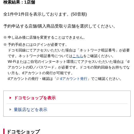
検索結果：1店舗
全1件中1件目を表示しております。(50音順)
予約申込する店舗/購入商品受取り店舗を選択してください。
申し込み後に店舗を変更することはできません。
予約手続きにはログインが必要です。
ドコモ回線にてアクセスいただいた場合は「ネットワーク暗証番号」が必要
です。ネットワーク暗証番号については
こちら
をご確認ください。
Wi-Fiまたはご自宅のインターネット環境にてアクセスいただいた場合は「d
アカウントのID／パスワード」が必要です。ドコモの契約回線をお持ちでな
い方も、dアカウントの発行が可能です。
dアカウントの発行・確認は「
dアカウント発行
」でご確認ください。
ドコモショップを表示
量販店などを表示
ドコモショップ