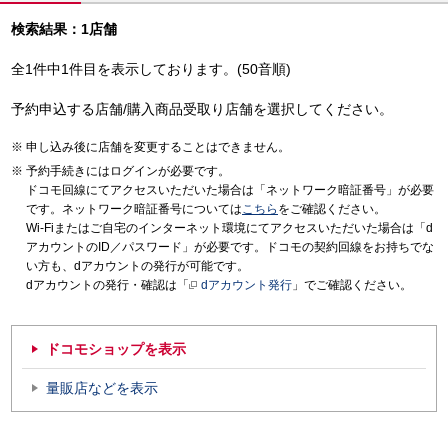
検索結果：1店舗
全1件中1件目を表示しております。(50音順)
予約申込する店舗/購入商品受取り店舗を選択してください。
申し込み後に店舗を変更することはできません。
予約手続きにはログインが必要です。
ドコモ回線にてアクセスいただいた場合は「ネットワーク暗証番号」が必要
です。ネットワーク暗証番号については
こちら
をご確認ください。
Wi-Fiまたはご自宅のインターネット環境にてアクセスいただいた場合は「d
アカウントのID／パスワード」が必要です。ドコモの契約回線をお持ちでな
い方も、dアカウントの発行が可能です。
dアカウントの発行・確認は「
dアカウント発行
」でご確認ください。
ドコモショップを表示
量販店などを表示