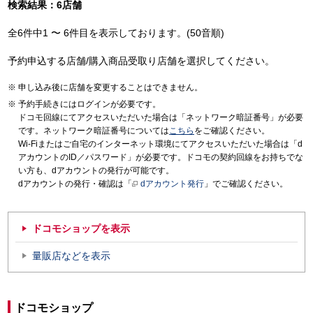
検索結果：6店舗
全6件中1 〜 6件目を表示しております。(50音順)
予約申込する店舗/購入商品受取り店舗を選択してください。
申し込み後に店舗を変更することはできません。
予約手続きにはログインが必要です。
ドコモ回線にてアクセスいただいた場合は「ネットワーク暗証番号」が必要
です。ネットワーク暗証番号については
こちら
をご確認ください。
Wi-Fiまたはご自宅のインターネット環境にてアクセスいただいた場合は「d
アカウントのID／パスワード」が必要です。ドコモの契約回線をお持ちでな
い方も、dアカウントの発行が可能です。
dアカウントの発行・確認は「
dアカウント発行
」でご確認ください。
ドコモショップを表示
量販店などを表示
ドコモショップ