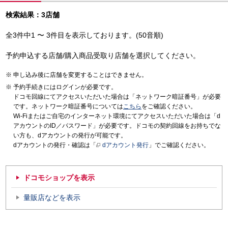
検索結果：3店舗
全3件中1 〜 3件目を表示しております。(50音順)
予約申込する店舗/購入商品受取り店舗を選択してください。
申し込み後に店舗を変更することはできません。
予約手続きにはログインが必要です。
ドコモ回線にてアクセスいただいた場合は「ネットワーク暗証番号」が必要
です。ネットワーク暗証番号については
こちら
をご確認ください。
Wi-Fiまたはご自宅のインターネット環境にてアクセスいただいた場合は「d
アカウントのID／パスワード」が必要です。ドコモの契約回線をお持ちでな
い方も、dアカウントの発行が可能です。
dアカウントの発行・確認は「
dアカウント発行
」でご確認ください。
ドコモショップを表示
量販店などを表示