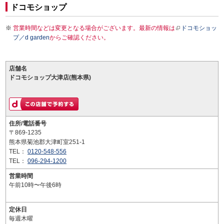
ドコモショップ
営業時間などは変更となる場合がございます。最新の情報は
ドコモショッ
プ／d garden
からご確認ください。
店舗名
ドコモショップ大津店(熊本県)
住所/電話番号
〒869-1235
熊本県菊池郡大津町室251-1
TEL：
0120-548-556
TEL：
096-294-1200
営業時間
午前10時〜午後6時
定休日
毎週木曜