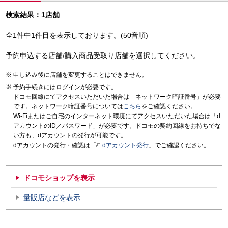
検索結果：1店舗
全1件中1件目を表示しております。(50音順)
予約申込する店舗/購入商品受取り店舗を選択してください。
申し込み後に店舗を変更することはできません。
予約手続きにはログインが必要です。
ドコモ回線にてアクセスいただいた場合は「ネットワーク暗証番号」が必要
です。ネットワーク暗証番号については
こちら
をご確認ください。
Wi-Fiまたはご自宅のインターネット環境にてアクセスいただいた場合は「d
アカウントのID／パスワード」が必要です。ドコモの契約回線をお持ちでな
い方も、dアカウントの発行が可能です。
dアカウントの発行・確認は「
dアカウント発行
」でご確認ください。
ドコモショップを表示
量販店などを表示