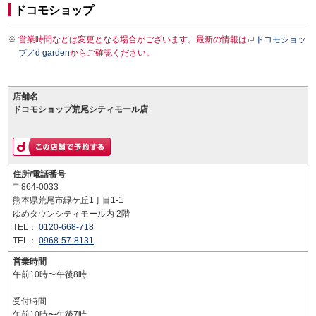
ドコモショップ
営業時間などは変更となる場合がございます。最新の情報は
ドコモショッ
プ／d garden
からご確認ください。
店舗名
ドコモショップ荒尾シティモール店
住所/電話番号
〒864-0033
熊本県荒尾市緑ケ丘1丁目1-1
ゆめタウンシティモール内 2階
TEL：
0120-668-718
TEL：
0968-57-8131
営業時間
午前10時〜午後8時
受付時間
午前10時〜午後7時