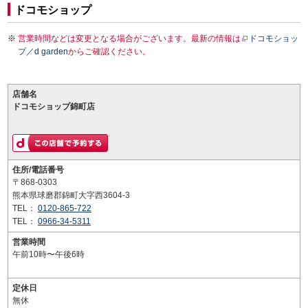
ドコモショップ
営業時間などは変更となる場合がございます。最新の情報は
ドコモショッ
プ／d garden
からご確認ください。
店舗名
ドコモショップ錦町店
住所/電話番号
〒868-0303
熊本県球磨郡錦町大字西3604-3
TEL：
0120-865-722
TEL：
0966-34-5311
営業時間
午前10時〜午後6時
定休日
無休