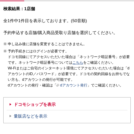
検索結果：1店舗
全1件中1件目を表示しております。(50音順)
予約申込する店舗/購入商品受取り店舗を選択してください。
申し込み後に店舗を変更することはできません。
予約手続きにはログインが必要です。
ドコモ回線にてアクセスいただいた場合は「ネットワーク暗証番号」が必要
です。ネットワーク暗証番号については
こちら
をご確認ください。
Wi-Fiまたはご自宅のインターネット環境にてアクセスいただいた場合は「d
アカウントのID／パスワード」が必要です。ドコモの契約回線をお持ちでな
い方も、dアカウントの発行が可能です。
dアカウントの発行・確認は「
dアカウント発行
」でご確認ください。
ドコモショップを表示
量販店などを表示