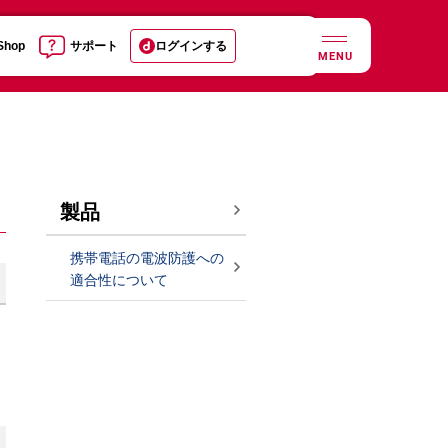
 Shop
サポート
ログインする
MENU
製品
携帯電話の電波防護への
適合性について