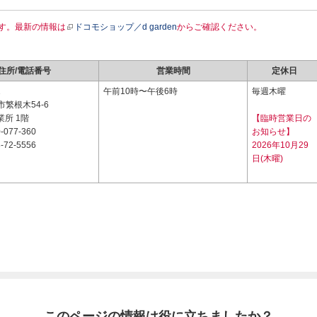
す。最新の情報は
ドコモショップ／d garden
からご確認ください。
住所/電話番号
営業時間
定休日
1
午前10時〜午後6時
毎週木曜
繁根木54-6
業所 1階
【臨時営業日の
-077-360
お知らせ】
-72-5556
2026年10月29
日(木曜)
このページの情報は役に立ちましたか？