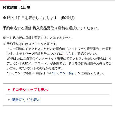
検索結果：1店舗
全1件中1件目を表示しております。(50音順)
予約申込する店舗/購入商品受取り店舗を選択してください。
申し込み後に店舗を変更することはできません。
予約手続きにはログインが必要です。
ドコモ回線にてアクセスいただいた場合は「ネットワーク暗証番号」が必要
です。ネットワーク暗証番号については
こちら
をご確認ください。
Wi-Fiまたはご自宅のインターネット環境にてアクセスいただいた場合は「d
アカウントのID／パスワード」が必要です。ドコモの契約回線をお持ちでな
い方も、dアカウントの発行が可能です。
dアカウントの発行・確認は「
dアカウント発行
」でご確認ください。
ドコモショップを表示
量販店などを表示