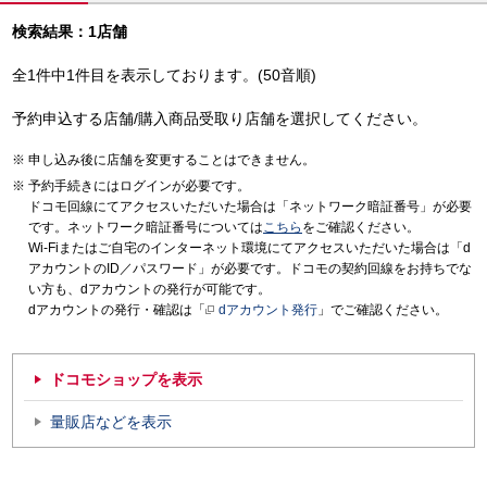
検索結果：1店舗
全1件中1件目を表示しております。(50音順)
予約申込する店舗/購入商品受取り店舗を選択してください。
申し込み後に店舗を変更することはできません。
予約手続きにはログインが必要です。
ドコモ回線にてアクセスいただいた場合は「ネットワーク暗証番号」が必要
です。ネットワーク暗証番号については
こちら
をご確認ください。
Wi-Fiまたはご自宅のインターネット環境にてアクセスいただいた場合は「d
アカウントのID／パスワード」が必要です。ドコモの契約回線をお持ちでな
い方も、dアカウントの発行が可能です。
dアカウントの発行・確認は「
dアカウント発行
」でご確認ください。
ドコモショップを表示
量販店などを表示