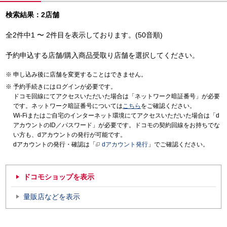
検索結果：2店舗
全2件中1 〜 2件目を表示しております。(50音順)
予約申込する店舗/購入商品受取り店舗を選択してください。
申し込み後に店舗を変更することはできません。
予約手続きにはログインが必要です。
ドコモ回線にてアクセスいただいた場合は「ネットワーク暗証番号」が必要
です。ネットワーク暗証番号については
こちら
をご確認ください。
Wi-Fiまたはご自宅のインターネット環境にてアクセスいただいた場合は「d
アカウントのID／パスワード」が必要です。ドコモの契約回線をお持ちでな
い方も、dアカウントの発行が可能です。
dアカウントの発行・確認は「
dアカウント発行
」でご確認ください。
ドコモショップを表示
量販店などを表示