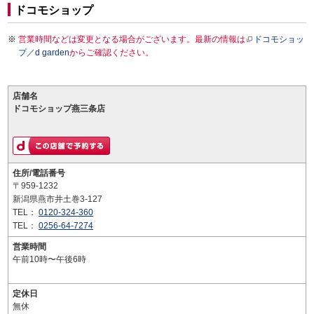
ドコモショップ
営業時間などは変更となる場合がございます。最新の情報は
ドコモショッ
プ／d garden
からご確認ください。
店舗名
ドコモショップ燕三条店
住所/電話番号
〒959-1232
新潟県燕市井土巻3-127
TEL：
0120-324-360
TEL：
0256-64-7274
営業時間
午前10時〜午後6時
定休日
無休