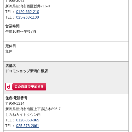
〒950-2042
新潟県新潟市西区坂井716-3
TEL：
0120-662-210
TEL：
025-263-1100
営業時間
午前10時〜午後7時
定休日
無休
店舗名
ドコモショップ新潟白根店
住所/電話番号
〒950-1214
新潟県新潟市南区上下諏訪木896-7
しろねカイトタウン内
TEL：
0120-358-365
TEL：
025-378-2061