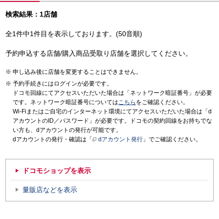
検索結果：1店舗
全1件中1件目を表示しております。(50音順)
予約申込する店舗/購入商品受取り店舗を選択してください。
申し込み後に店舗を変更することはできません。
予約手続きにはログインが必要です。
ドコモ回線にてアクセスいただいた場合は「ネットワーク暗証番号」が必要
です。ネットワーク暗証番号については
こちら
をご確認ください。
Wi-Fiまたはご自宅のインターネット環境にてアクセスいただいた場合は「d
アカウントのID／パスワード」が必要です。ドコモの契約回線をお持ちでな
い方も、dアカウントの発行が可能です。
dアカウントの発行・確認は「
dアカウント発行
」でご確認ください。
ドコモショップを表示
量販店などを表示