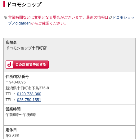
ドコモショップ
営業時間などは変更となる場合がございます。最新の情報は
ドコモショッ
プ／d garden
からご確認ください。
店舗名
ドコモショップ十日町店
住所/電話番号
〒948-0095
新潟県十日町市下島376-8
TEL：
0120-738-360
TEL：
025-750-1551
営業時間
午前9時〜午後6時
定休日
第2火曜