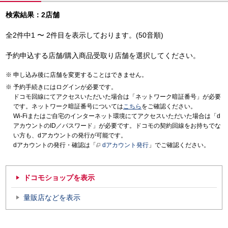
検索結果：2店舗
全2件中1 〜 2件目を表示しております。(50音順)
予約申込する店舗/購入商品受取り店舗を選択してください。
申し込み後に店舗を変更することはできません。
予約手続きにはログインが必要です。
ドコモ回線にてアクセスいただいた場合は「ネットワーク暗証番号」が必要
です。ネットワーク暗証番号については
こちら
をご確認ください。
Wi-Fiまたはご自宅のインターネット環境にてアクセスいただいた場合は「d
アカウントのID／パスワード」が必要です。ドコモの契約回線をお持ちでな
い方も、dアカウントの発行が可能です。
dアカウントの発行・確認は「
dアカウント発行
」でご確認ください。
ドコモショップを表示
量販店などを表示