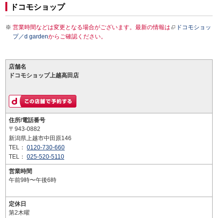
ドコモショップ
営業時間などは変更となる場合がございます。最新の情報は
ドコモショッ
プ／d garden
からご確認ください。
店舗名
ドコモショップ上越高田店
住所/電話番号
〒943-0882
新潟県上越市中田原146
TEL：
0120-730-660
TEL：
025-520-5110
営業時間
午前9時〜午後6時
定休日
第2木曜