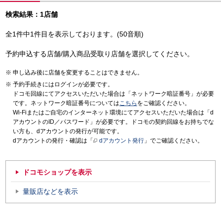
検索結果：1店舗
全1件中1件目を表示しております。(50音順)
予約申込する店舗/購入商品受取り店舗を選択してください。
申し込み後に店舗を変更することはできません。
予約手続きにはログインが必要です。
ドコモ回線にてアクセスいただいた場合は「ネットワーク暗証番号」が必要
です。ネットワーク暗証番号については
こちら
をご確認ください。
Wi-Fiまたはご自宅のインターネット環境にてアクセスいただいた場合は「d
アカウントのID／パスワード」が必要です。ドコモの契約回線をお持ちでな
い方も、dアカウントの発行が可能です。
dアカウントの発行・確認は「
dアカウント発行
」でご確認ください。
ドコモショップを表示
量販店などを表示