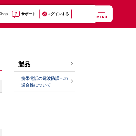
 Shop
サポート
ログインする
MENU
製品
携帯電話の電波防護への
適合性について