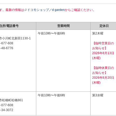
す。最新の情報は
ドコモショップ／d garden
からご確認ください。
住所/電話番号
営業時間
定休日
1
午前10時〜午後6時
第2木曜
小川町北新田1130-1
-677-608
【臨時営業日の
-48-6776
お知らせ】
2026年8月13日
(木曜)
【臨時休業日の
お知らせ】
2026年8月20日
(木曜)
2
午前10時〜午後6時
第3水曜
市松橋町松橋861
-077-608
-34-3072