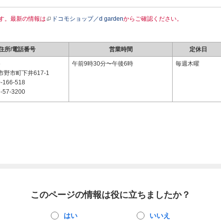
す。最新の情報は
ドコモショップ／d garden
からご確認ください。
住所/電話番号
営業時間
定休日
5
午前9時30分〜午後6時
毎週木曜
野市町下井617-1
-166-518
-57-3200
このページの情報は役に立ちましたか？
はい
いいえ