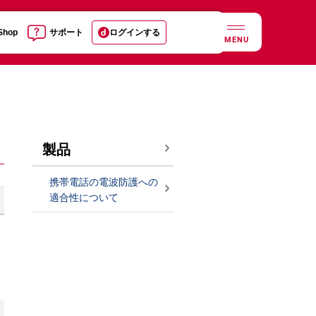
 Shop
サポート
ログインする
MENU
製品
携帯電話の電波防護への
適合性について