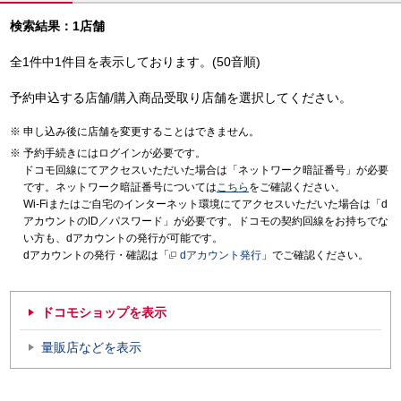
検索結果：1店舗
全1件中1件目を表示しております。(50音順)
予約申込する店舗/購入商品受取り店舗を選択してください。
申し込み後に店舗を変更することはできません。
予約手続きにはログインが必要です。
ドコモ回線にてアクセスいただいた場合は「ネットワーク暗証番号」が必要
です。ネットワーク暗証番号については
こちら
をご確認ください。
Wi-Fiまたはご自宅のインターネット環境にてアクセスいただいた場合は「d
アカウントのID／パスワード」が必要です。ドコモの契約回線をお持ちでな
い方も、dアカウントの発行が可能です。
dアカウントの発行・確認は「
dアカウント発行
」でご確認ください。
ドコモショップを表示
量販店などを表示