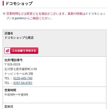
ドコモショップ
営業時間などは変更となる場合がございます。最新の情報は
ドコモショッ
プ／d garden
からご確認ください。
店舗名
ドコモショップ七尾店
住所/電話番号
〒926-0028
石川県七尾市藤野町ロ38
ナッピィモール内 2階
TEL：
0120-445-740
TEL：
0767-54-0767
営業時間
午前9時〜午後6時
定休日