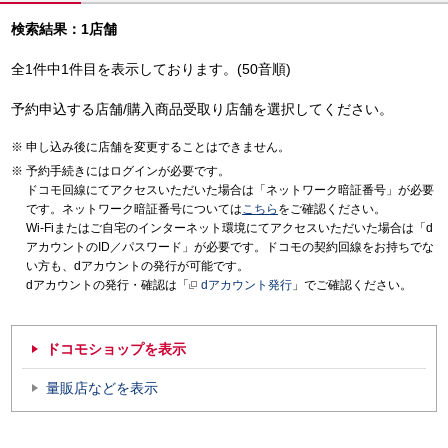
検索結果：1店舗
全1件中1件目を表示しております。(50音順)
予約申込する店舗/購入商品受取り店舗を選択してください。
申し込み後に店舗を変更することはできません。
予約手続きにはログインが必要です。
ドコモ回線にてアクセスいただいた場合は「ネットワーク暗証番号」が必要
です。ネットワーク暗証番号については
こちら
をご確認ください。
Wi-Fiまたはご自宅のインターネット環境にてアクセスいただいた場合は「d
アカウントのID／パスワード」が必要です。ドコモの契約回線をお持ちでな
い方も、dアカウントの発行が可能です。
dアカウントの発行・確認は「
dアカウント発行
」でご確認ください。
ドコモショップを表示
量販店などを表示