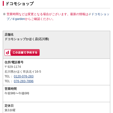
ドコモショップ
営業時間などは変更となる場合がございます。最新の情報は
ドコモショッ
プ／d garden
からご確認ください。
店舗名
ドコモショップかほく店(石川県)
住所/電話番号
〒929-1174
石川県かほく市浜北イ16-5
TEL：
0120-076-283
TEL：
076-283-7896
営業時間
午前9時〜午後6時
定休日
第3水曜