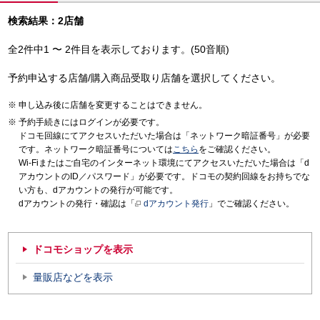
検索結果：2店舗
全2件中1 〜 2件目を表示しております。(50音順)
予約申込する店舗/購入商品受取り店舗を選択してください。
申し込み後に店舗を変更することはできません。
予約手続きにはログインが必要です。
ドコモ回線にてアクセスいただいた場合は「ネットワーク暗証番号」が必要
です。ネットワーク暗証番号については
こちら
をご確認ください。
Wi-Fiまたはご自宅のインターネット環境にてアクセスいただいた場合は「d
アカウントのID／パスワード」が必要です。ドコモの契約回線をお持ちでな
い方も、dアカウントの発行が可能です。
dアカウントの発行・確認は「
dアカウント発行
」でご確認ください。
ドコモショップを表示
量販店などを表示