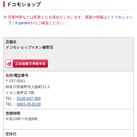
ドコモショップ
営業時間などは変更となる場合がございます。最新の情報は
ドコモショッ
プ／d garden
からご確認ください。
店舗名
ドコモショップイオン秦野店
住所/電話番号
〒257-0041
神奈川県秦野市入船町12-1
イオン秦野店 1階
TEL：
0120-547-360
TEL：
0463-20-8130
営業時間
午前10時〜午後8時
定休日