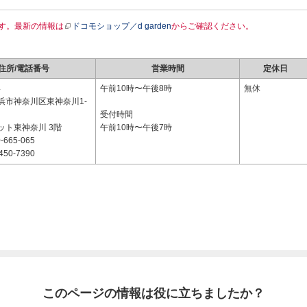
す。最新の情報は
ドコモショップ／d garden
からご確認ください。
住所/電話番号
営業時間
定休日
4
午前10時〜午後8時
無休
浜市神奈川区東神奈川1-
受付時間
ット東神奈川 3階
午前10時〜午後7時
-665-065
450-7390
このページの情報は役に立ちましたか？