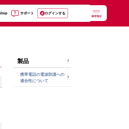
 Shop
サポート
ログインする
MENU
製品
携帯電話の電波防護への
適合性について