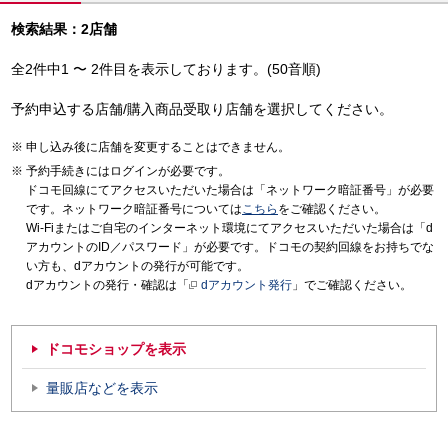
検索結果：2店舗
全2件中1 〜 2件目を表示しております。(50音順)
予約申込する店舗/購入商品受取り店舗を選択してください。
申し込み後に店舗を変更することはできません。
予約手続きにはログインが必要です。
ドコモ回線にてアクセスいただいた場合は「ネットワーク暗証番号」が必要
です。ネットワーク暗証番号については
こちら
をご確認ください。
Wi-Fiまたはご自宅のインターネット環境にてアクセスいただいた場合は「d
アカウントのID／パスワード」が必要です。ドコモの契約回線をお持ちでな
い方も、dアカウントの発行が可能です。
dアカウントの発行・確認は「
dアカウント発行
」でご確認ください。
ドコモショップを表示
量販店などを表示