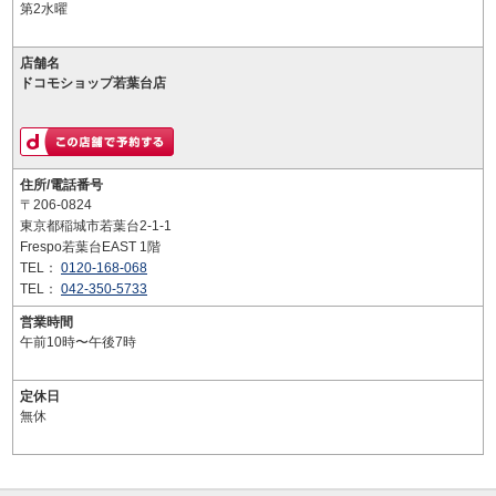
第2水曜
店舗名
ドコモショップ若葉台店
住所/電話番号
〒206-0824
東京都稲城市若葉台2-1-1
Frespo若葉台EAST 1階
TEL：
0120-168-068
TEL：
042-350-5733
営業時間
午前10時〜午後7時
定休日
無休