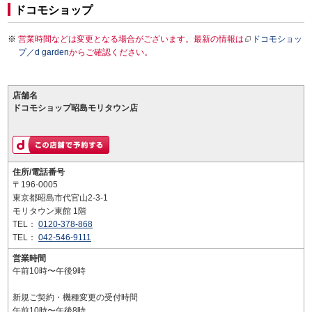
ドコモショップ
営業時間などは変更となる場合がございます。最新の情報は
ドコモショッ
プ／d garden
からご確認ください。
店舗名
ドコモショップ昭島モリタウン店
住所/電話番号
〒196-0005
東京都昭島市代官山2-3-1
モリタウン東館 1階
TEL：
0120-378-868
TEL：
042-546-9111
営業時間
午前10時〜午後9時
新規ご契約・機種変更の受付時間
午前10時〜午後8時