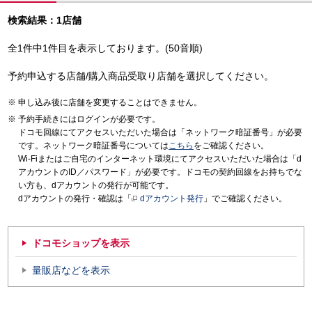
検索結果：1店舗
全1件中1件目を表示しております。(50音順)
予約申込する店舗/購入商品受取り店舗を選択してください。
申し込み後に店舗を変更することはできません。
予約手続きにはログインが必要です。
ドコモ回線にてアクセスいただいた場合は「ネットワーク暗証番号」が必要
です。ネットワーク暗証番号については
こちら
をご確認ください。
Wi-Fiまたはご自宅のインターネット環境にてアクセスいただいた場合は「d
アカウントのID／パスワード」が必要です。ドコモの契約回線をお持ちでな
い方も、dアカウントの発行が可能です。
dアカウントの発行・確認は「
dアカウント発行
」でご確認ください。
ドコモショップを表示
量販店などを表示