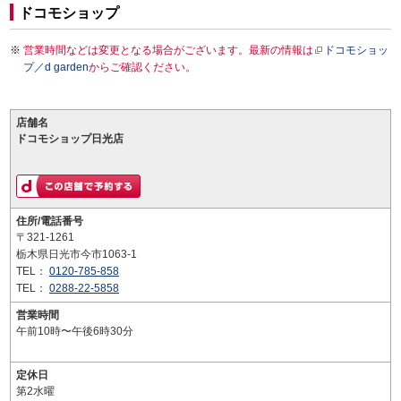
ドコモショップ
営業時間などは変更となる場合がございます。最新の情報は
ドコモショッ
プ／d garden
からご確認ください。
店舗名
ドコモショップ日光店
住所/電話番号
〒321-1261
栃木県日光市今市1063-1
TEL：
0120-785-858
TEL：
0288-22-5858
営業時間
午前10時〜午後6時30分
定休日
第2水曜