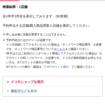
検索結果：1店舗
全1件中1件目を表示しております。(50音順)
予約申込する店舗/購入商品受取り店舗を選択してください。
申し込み後に店舗を変更することはできません。
予約手続きにはログインが必要です。
ドコモ回線にてアクセスいただいた場合は「ネットワーク暗証番号」が必要
です。ネットワーク暗証番号については
こちら
をご確認ください。
Wi-Fiまたはご自宅のインターネット環境にてアクセスいただいた場合は「d
アカウントのID／パスワード」が必要です。ドコモの契約回線をお持ちでな
い方も、dアカウントの発行が可能です。
dアカウントの発行・確認は「
dアカウント発行
」でご確認ください。
ドコモショップを表示
量販店などを表示