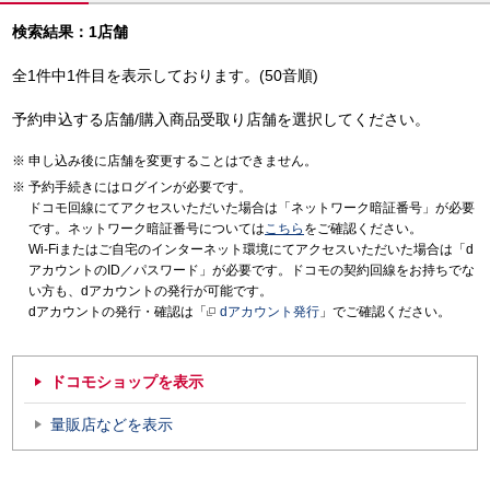
検索結果：1店舗
全1件中1件目を表示しております。(50音順)
予約申込する店舗/購入商品受取り店舗を選択してください。
申し込み後に店舗を変更することはできません。
予約手続きにはログインが必要です。
ドコモ回線にてアクセスいただいた場合は「ネットワーク暗証番号」が必要
です。ネットワーク暗証番号については
こちら
をご確認ください。
Wi-Fiまたはご自宅のインターネット環境にてアクセスいただいた場合は「d
アカウントのID／パスワード」が必要です。ドコモの契約回線をお持ちでな
い方も、dアカウントの発行が可能です。
dアカウントの発行・確認は「
dアカウント発行
」でご確認ください。
ドコモショップを表示
量販店などを表示