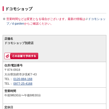
ドコモショップ
営業時間などは変更となる場合がございます。最新の情報は
ドコモショッ
プ／d garden
からご確認ください。
店舗名
ドコモショップ別府店
住所/電話番号
〒874-0918
大分県別府市汐見町7-43
TEL：
0120-884-168
TEL：
0977-25-4168
営業時間
午前9時30分〜午後6時30分
定休日