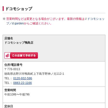
ドコモショップ
営業時間などは変更となる場合がございます。最新の情報は
ドコモショッ
プ／d garden
からご確認ください。
店舗名
ドコモショップ鴨島店
住所/電話番号
〒776-0013
徳島県吉野川市鴨島町上下島字野神ノ元112-1
TEL：
0120-932-596
TEL：
0883-22-1166
営業時間
午前10時〜午後7時
定休日