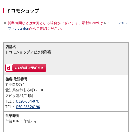
ドコモショップ
営業時間などは変更となる場合がございます。最新の情報は
ドコモショッ
プ／d garden
からご確認ください。
店舗名
ドコモショップアピタ蒲郡店
住所/電話番号
〒443-0034
愛知県蒲郡市港町17-10
アピタ蒲郡店 1階
TEL：
0120-304-070
TEL：
050-36624196
営業時間
午前10時〜午後7時