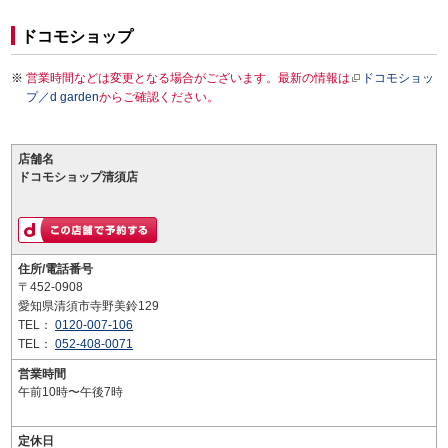
ドコモショップ
営業時間などは変更となる場合がございます。最新の情報は
ドコモショッ
プ／d garden
からご確認ください。
店舗名
ドコモショップ清須店
住所/電話番号
〒452-0908
愛知県清須市寺野美鈴129
TEL：
0120-007-106
TEL：
052-408-0071
営業時間
午前10時〜午後7時
定休日