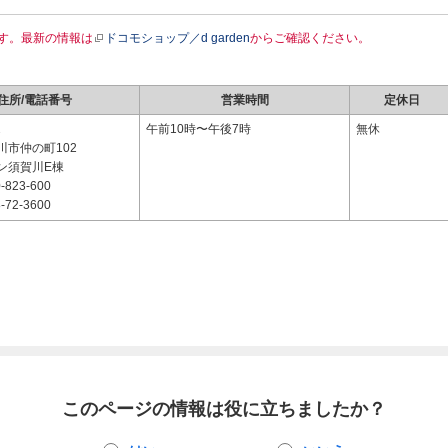
す。最新の情報は
ドコモショップ／d garden
からご確認ください。
住所/電話番号
営業時間
定休日
2
午前10時〜午後7時
無休
川市仲の町102
ン須賀川E棟
-823-600
-72-3600
このページの情報は役に立ちましたか？