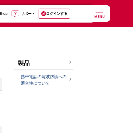
 Shop
サポート
ログインする
MENU
製品
携帯電話の電波防護への
適合性について