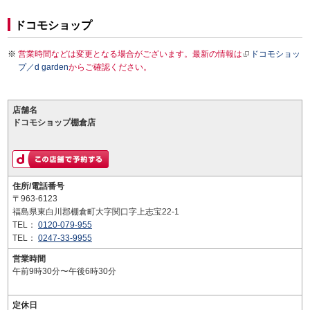
ドコモショップ
営業時間などは変更となる場合がございます。最新の情報は
ドコモショッ
プ／d garden
からご確認ください。
店舗名
ドコモショップ棚倉店
住所/電話番号
〒963-6123
福島県東白川郡棚倉町大字関口字上志宝22-1
TEL：
0120-079-955
TEL：
0247-33-9955
営業時間
午前9時30分〜午後6時30分
定休日