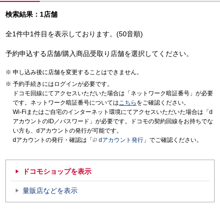
検索結果：1店舗
全1件中1件目を表示しております。(50音順)
予約申込する店舗/購入商品受取り店舗を選択してください。
申し込み後に店舗を変更することはできません。
予約手続きにはログインが必要です。
ドコモ回線にてアクセスいただいた場合は「ネットワーク暗証番号」が必要
です。ネットワーク暗証番号については
こちら
をご確認ください。
Wi-Fiまたはご自宅のインターネット環境にてアクセスいただいた場合は「d
アカウントのID／パスワード」が必要です。ドコモの契約回線をお持ちでな
い方も、dアカウントの発行が可能です。
dアカウントの発行・確認は「
dアカウント発行
」でご確認ください。
ドコモショップを表示
量販店などを表示