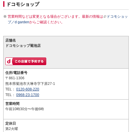
ドコモショップ
営業時間などは変更となる場合がございます。最新の情報は
ドコモショッ
プ／d garden
からご確認ください。
店舗名
ドコモショップ菊池店
住所/電話番号
〒861-1306
熊本県菊池市大琳寺字下原27-1
TEL：
0120-608-220
TEL：
0968-23-1700
営業時間
午前10時30分〜午後6時
定休日
第2火曜