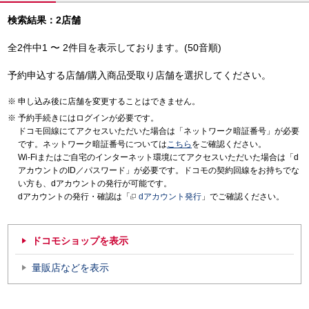
検索結果：2店舗
全2件中1 〜 2件目を表示しております。(50音順)
予約申込する店舗/購入商品受取り店舗を選択してください。
申し込み後に店舗を変更することはできません。
予約手続きにはログインが必要です。
ドコモ回線にてアクセスいただいた場合は「ネットワーク暗証番号」が必要
です。ネットワーク暗証番号については
こちら
をご確認ください。
Wi-Fiまたはご自宅のインターネット環境にてアクセスいただいた場合は「d
アカウントのID／パスワード」が必要です。ドコモの契約回線をお持ちでな
い方も、dアカウントの発行が可能です。
dアカウントの発行・確認は「
dアカウント発行
」でご確認ください。
ドコモショップを表示
量販店などを表示