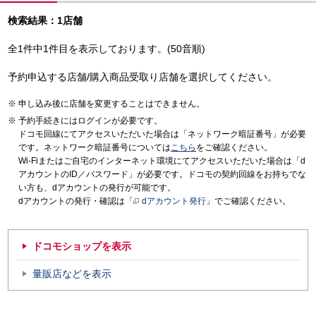
検索結果：1店舗
全1件中1件目を表示しております。(50音順)
予約申込する店舗/購入商品受取り店舗を選択してください。
申し込み後に店舗を変更することはできません。
予約手続きにはログインが必要です。
ドコモ回線にてアクセスいただいた場合は「ネットワーク暗証番号」が必要
です。ネットワーク暗証番号については
こちら
をご確認ください。
Wi-Fiまたはご自宅のインターネット環境にてアクセスいただいた場合は「d
アカウントのID／パスワード」が必要です。ドコモの契約回線をお持ちでな
い方も、dアカウントの発行が可能です。
dアカウントの発行・確認は「
dアカウント発行
」でご確認ください。
ドコモショップを表示
量販店などを表示