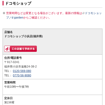
ドコモショップ
営業時間などは変更となる場合がございます。最新の情報は
ドコモショッ
プ／d garden
からご確認ください。
店舗名
ドコモショップ小浜店(福井県)
住所/電話番号
〒917-0241
福井県小浜市遠敷24-38-2
TEL：
0120-569-080
TEL：
0770-56-9080
営業時間
午前10時〜午後7時
定休日
第2木曜