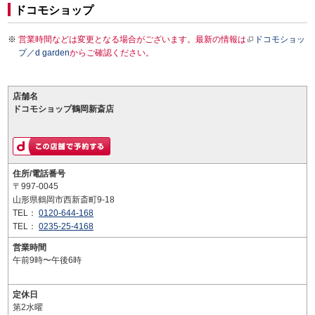
ドコモショップ
営業時間などは変更となる場合がございます。最新の情報は
ドコモショッ
プ／d garden
からご確認ください。
店舗名
ドコモショップ鶴岡新斎店
住所/電話番号
〒997-0045
山形県鶴岡市西新斎町9-18
TEL：
0120-644-168
TEL：
0235-25-4168
営業時間
午前9時〜午後6時
定休日
第2水曜