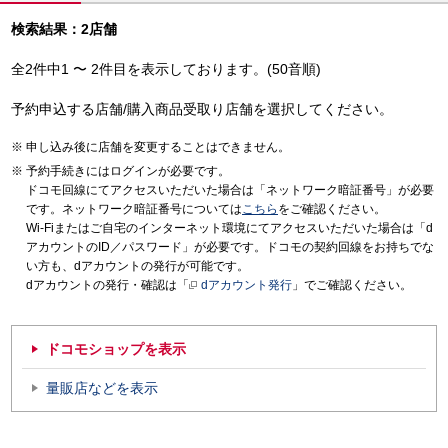
検索結果：2店舗
全2件中1 〜 2件目を表示しております。(50音順)
予約申込する店舗/購入商品受取り店舗を選択してください。
申し込み後に店舗を変更することはできません。
予約手続きにはログインが必要です。
ドコモ回線にてアクセスいただいた場合は「ネットワーク暗証番号」が必要
です。ネットワーク暗証番号については
こちら
をご確認ください。
Wi-Fiまたはご自宅のインターネット環境にてアクセスいただいた場合は「d
アカウントのID／パスワード」が必要です。ドコモの契約回線をお持ちでな
い方も、dアカウントの発行が可能です。
dアカウントの発行・確認は「
dアカウント発行
」でご確認ください。
ドコモショップを表示
量販店などを表示